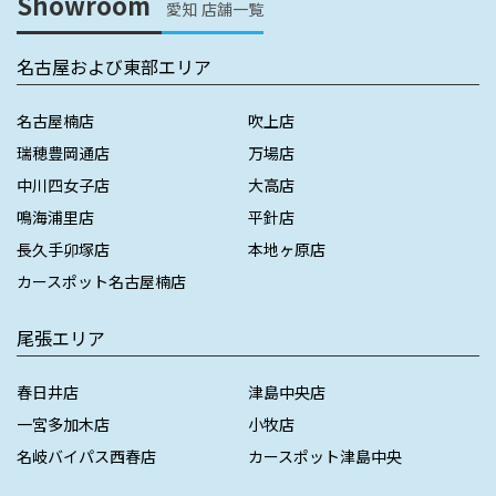
Showroom
愛知 店舗一覧
名古屋および東部エリア
名古屋楠店
吹上店
瑞穂豊岡通店
万場店
中川四女子店
大高店
鳴海浦里店
平針店
長久手卯塚店
本地ヶ原店
カースポット名古屋楠店
尾張エリア
春日井店
津島中央店
一宮多加木店
小牧店
名岐バイパス西春店
カースポット津島中央