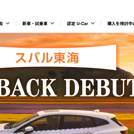
スバル東海株式会社（愛知）
覧
新車・試乗車
認定 U-Car
購入を検討中