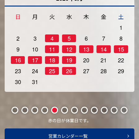
日
月
火
水
木
金
土
1
2
3
4
5
6
7
8
9
10
11
12
13
14
15
16
17
18
19
20
21
22
23
24
25
26
27
28
29
30
31
1
2
3
4
5
6
7
8
9
10
11
12
赤の日が休業日です。
営業カレンダー一覧