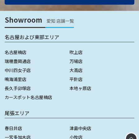
Showroom
愛知 店舗一覧
名古屋および東部エリア
名古屋楠店
吹上店
瑞穂豊岡通店
万場店
中川四女子店
大高店
鳴海浦里店
平針店
長久手卯塚店
本地ヶ原店
カースポット名古屋楠店
尾張エリア
春日井店
津島中央店
一宮多加木店
小牧店